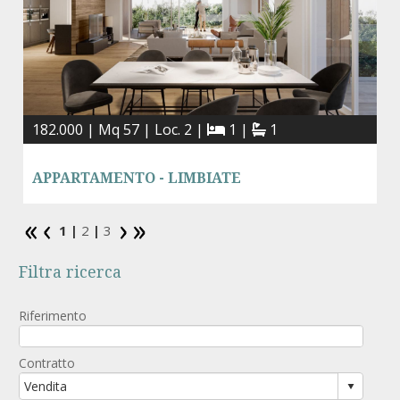
182.000 | Mq 57 | Loc. 2 |
1 |
1
APPARTAMENTO - LIMBIATE
1 |
2
|
3
Filtra ricerca
Riferimento
Contratto