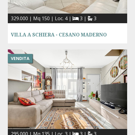
329.000 | Mq 150 | Loc. 4 |
3 |
3
VILLA A SCHIERA - CESANO MADERNO
VENDITA
295.000 | Mq 135 | Loc. 3 |
3 |
3