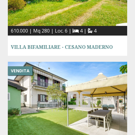
610.000 | Mq 280 | Loc. 6 |
4 |
4
VILLA BIFAMILIARE - CESANO MADERNO
VENDITA