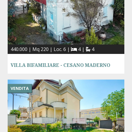
440.000 | Mq 220 | Loc. 6 |
4 |
4
VILLA BIFAMILIARE - CESANO MADERNO
VENDITA