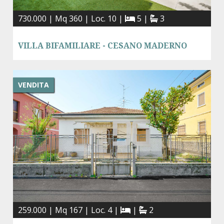
730.000 | Mq 360 | Loc. 10 |
5 |
3
VILLA BIFAMILIARE - CESANO MADERNO
VENDITA
259.000 | Mq 167 | Loc. 4 |
|
2