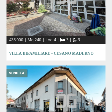
438.000 | Mq 240 | Loc. 4 |
3 |
3
VILLA BIFAMILIARE - CESANO MADERNO
VENDITA