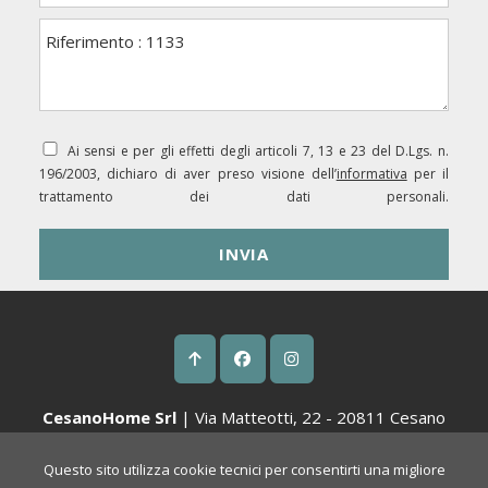
Ai sensi e per gli effetti degli articoli 7, 13 e 23 del D.Lgs. n.
196/2003, dichiaro di aver preso visione dell’
informativa
per il
trattamento dei dati personali.
CesanoHome Srl
| Via Matteotti, 22 - 20811 Cesano
Maderno (MB) |
Tel. 0362-509166
Questo sito utilizza cookie tecnici per consentirti una migliore
P.Iva 09805830966 | Cap. Soc € 10.000 i.v. | Rea MB 1911402 |