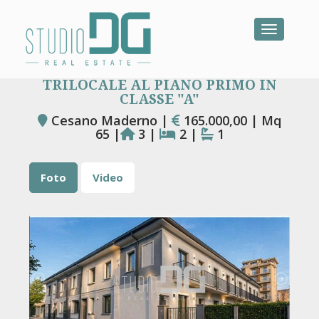
Toggle na
TRILOCALE AL PIANO PRIMO IN
CLASSE "A"
Cesano Maderno |
165.000,00 | Mq
65 |
3 |
2 |
1
Foto
Video