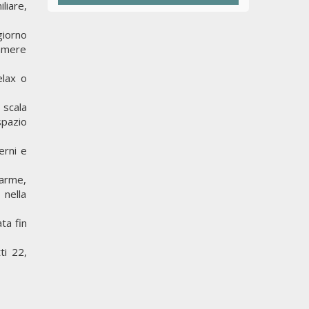
liare,
giorno
camere
elax o
 scala
spazio
erni e
larme,
 nella
ta fin
ti 22,