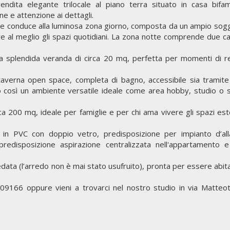
ita elegante trilocale al piano terra situato in casa bifami
e e attenzione ai dettagli.
che conduce alla luminosa zona giorno, composta da un ampio sog
ere al meglio gli spazi quotidiani. La zona notte comprende due 
a splendida veranda di circa 20 mq, perfetta per momenti di r
averna open space, completa di bagno, accessibile sia tramite
o così un ambiente versatile ideale come area hobby, studio o 
ca 200 mq, ideale per famiglie e per chi ama vivere gli spazi est
si in PVC con doppio vetro, predisposizione per impianto d’al
predisposizione aspirazione centralizzata nell'appartamento e
ta (l’arredo non è mai stato usufruito), pronta per essere abita
09166 oppure vieni a trovarci nel nostro studio in via Matteot